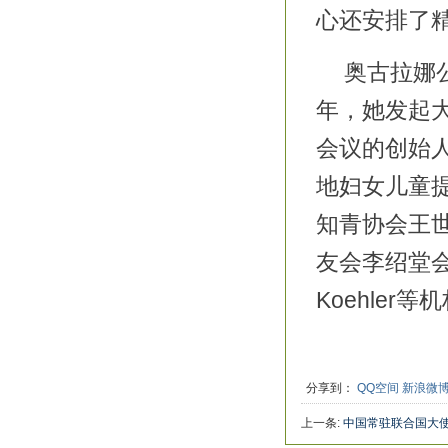
心还安排了
奥古拉娜
年，她发起
会议的创始
地妇女儿童
知青协会王
友会李绍堂会
Koehler
分享到：
QQ空间
新浪微
上一条:
中国常驻联合国大使李保
亚）、李国栋访谈