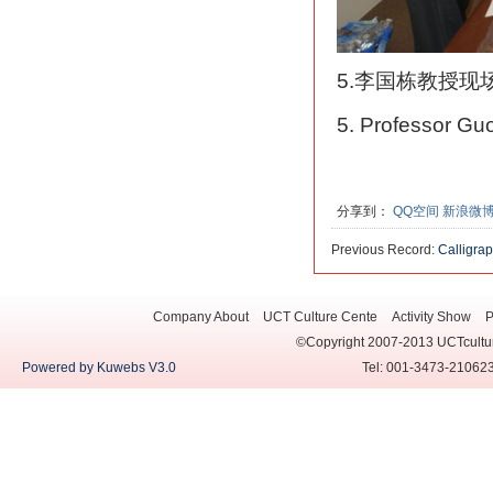
5.李国栋教授现
5. Professor Gu
分享到：
QQ空间
新浪微
Previous Record:
Calligra
Giving His Work to the Se
Company About
UCT Culture Cente
Activity Show
P
©Copyright 2007-2013 UCTcultur
Powered by Kuwebs V3.0
Tel: 001-3473-210623