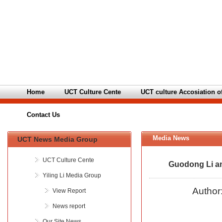
Home
UCT Culture Cente
UCT culture Accosiation o
Contact Us
Media News
UCT News Media Group
UCT Culture Cente
Guodong Li an
Yiling Li Media Group
Author
View Report
News report
Our Site News