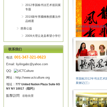
2012李国栋书法艺术巡回展
专题
2019新年李國棟教授書法作
品精選
2019新年李國棟教授書
慈善公益
選欣賞(一)
2009大理云龙县希望小学行
联系我们
001-347-321-0623
电话:
Email:
liyilingabc@yahoo.com
QQ:
网址：
http://www.uctculture.org
李国栋2012年书法艺术
展侧记(三）
地址：
777 United Nation Plaza Suite 6G
NY NY 10017
纽约）
（
點擊訪問
谷歌
街景